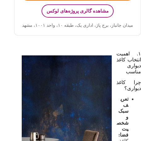
مشاهده گالری پروژه‌های لوکس
میدان جانباز، برج پاژ، اداری یک، طبقه ۱۰، واحد ۱۰۰۱
،
مشهد
۱. اهمیت
انتخاب کاغذ
دیواری
مناسب
چرا کاغذ
دیواری؟
تعری
ف
سبک
و
شخص
یت
فضا:
کاغذ