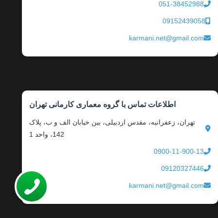
051-38452988
09152439058
karmani.net@gmail.com
اطلاعات تماس با گروه معماری کارمانی تهران
تهران، زعفرانیه، مقدس اردبیلی، بین خیابان الف و ب، پلاک
142، واحد 1
0900-11-900-13
09120327446
karmani.net@gmail.com