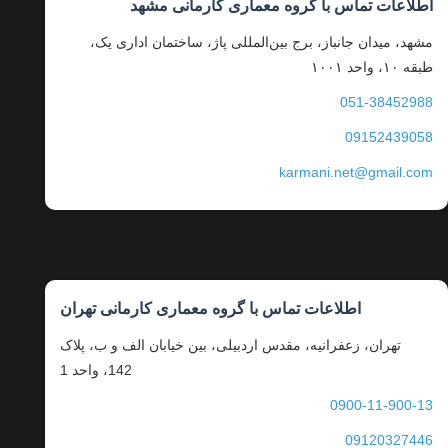
اطلاعات تماس با گروه معماری کارمانی مشهد
مشهد، میدان جانباز، برج بین‌المللی پاژ، ساختمان اداری یک،
طبقه ۱۰، واحد ۱۰۰۱
051-38452988
09152439058
karmani.net@gmail.com
اطلاعات تماس با گروه معماری کارمانی تهران
تهران، زعفرانیه، مقدس اردبیلی، بین خیابان الف و ب، پلاک
142، واحد 1
0900-11-900-13
09120327446